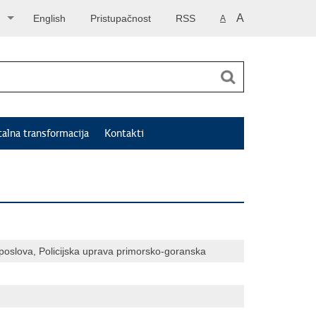
A
English
Pristupačnost
RSS
A
talna transformacija
Kontakti
 poslova, Policijska uprava primorsko-goranska