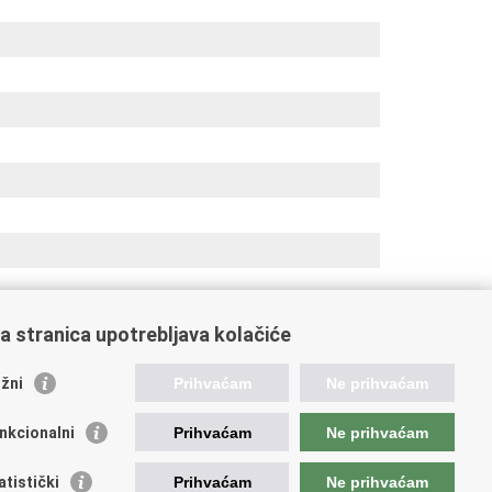
a stranica upotrebljava kolačiće
oveznice pravosudnog sustava
žni
Prihvaćam
Ne prihvaćam
tal sudova
avno odvjetništvo
nkcionalni
Prihvaćam
Ne prihvaćam
d za suzbijanje korupcije i organiziranog kriminaliteta
avno sudbeno vijeće
atistički
Prihvaćam
Ne prihvaćam
avnoodvjetničko vijeće