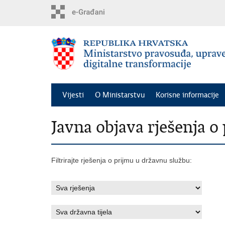
Preskoči
na
glavni
sadržaj
Vijesti
O Ministarstvu
Korisne informacije
Javna objava rješenja 
Filtrirajte rješenja o prijmu u državnu službu: