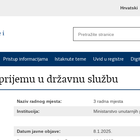
Hrvatski
Pristup informacijama
Istaknute teme
Uvid u registre
Digi
o prijemu u državnu službu
Naziv radnog mjesta:
3 radna mjesta
Institucija:
Ministarstvo unutarnjih
Datum javne objave:
8.1.2025.