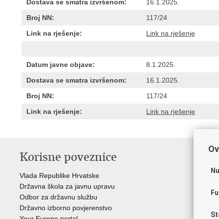
Dostava se smatra izvršenom:
16.1.2025.
Broj NN:
117/24
Link na rješenje:
Link na rješenje
Datum javne objave:
8.1.2025.
Dostava se smatra izvršenom:
16.1.2025.
Broj NN:
117/24
Link na rješenje:
Link na rješenje
Ov
Korisne poveznice
P
Nu
Vlada Republike Hrvatske
Por
Državna škola za javnu upravu
Drž
Fu
Odbor za državnu službu
Ure
Državno izborno povjerenstvo
Drž
St
Your Europe portal
Drž