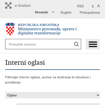
Preskoči
na
A
RSS
A
glavni
Hrvatski
English
Pristupačnost
sadržaj
Interni oglasi
Filtrirajte interne oglase, pozive na testiranja te obustave i
poništenja: