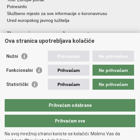
Potresinfo
Službeno mjesto za sve informacije o koronavirusu
Ured europskog javnog tužitelja
Poveznice pravosudnog sustava
Ova stranica upotrebljava kolačiće
Portal sudova
Državno odvjetništvo
Nužni
Prihvaćam
Ne prihvaćam
Ured za suzbijanje korupcije i organiziranog kriminaliteta
Državno sudbeno vijeće
Funkcionalni
Prihvaćam
Ne prihvaćam
Državnoodvjetničko vijeće
Pravosudna akademija
Statistički
Prihvaćam
Ne prihvaćam
Hrvatska odvjetnička komora
Hrvatska javnobilježnička komora
Europski pravosudni portal
Prihvaćam odabrane
Prihvaćam sve
Povratak na vrh
Copyright © 2026 Ministarstvo pravosuđa, uprave i digitalne
Na ovoj mrežnoj stranci koriste se kolačići. Molimo Vas da
transformacije Republike Hrvatske.
Uvjeti korištenja
.
Izjava o