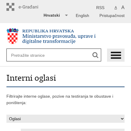
Preskoči
na
A
RSS
A
glavni
Hrvatski
English
Pristupačnost
sadržaj
Interni oglasi
Filtrirajte interne oglase, pozive na testiranja te obustave i
poništenja: