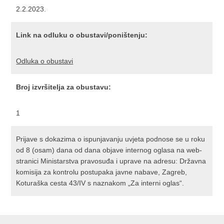
2.2.2023.
Link na odluku o obustavi/poništenju:
Odluka o obustavi
Broj izvršitelja za obustavu:
1
Prijave s dokazima o ispunjavanju uvjeta podnose se u roku
od 8 (osam) dana od dana objave internog oglasa na web-
stranici Ministarstva pravosuđa i uprave na adresu: Državna
komisija za kontrolu postupaka javne nabave, Zagreb,
Koturaška cesta 43/IV s naznakom „Za interni oglas“.