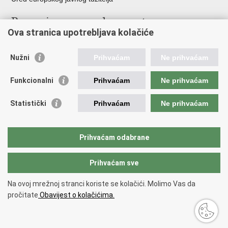
Poveznice pravosudnog sustava
Ova stranica upotrebljava kolačiće
Portal sudova
Državno odvjetništvo
Nužni
Prihvaćam
Ne prihvaćam
Ured za suzbijanje korupcije i organiziranog kriminaliteta
Državno sudbeno vijeće
Funkcionalni
Prihvaćam
Ne prihvaćam
Državnoodvjetničko vijeće
Pravosudna akademija
Statistički
Prihvaćam
Ne prihvaćam
Hrvatska odvjetnička komora
Hrvatska javnobilježnička komora
Europski pravosudni portal
Prihvaćam odabrane
Prihvaćam sve
Povratak na vrh
Copyright © 2026 Ministarstvo pravosuđa, uprave i digitalne
Na ovoj mrežnoj stranci koriste se kolačići. Molimo Vas da
transformacije Republike Hrvatske.
Uvjeti korištenja
.
Izjava o
pročitate
Obavijest o kolačićima.
pristupačnosti
.