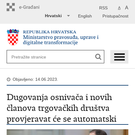
Preskoči
na
A
RSS
A
glavni
Hrvatski
English
Pristupačnost
sadržaj
Objavljeno: 14.06.2023.
Dugovanja osnivača i novih
članova trgovačkih društva
provjeravat će se automatski