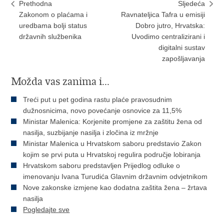
Prethodna
Sljedeća
Zakonom o plaćama i
Ravnateljica Tafra u emisiji
uredbama bolji status
Dobro jutro, Hrvatska:
državnih službenika
Uvodimo centralizirani i
digitalni sustav
zapošljavanja
Možda vas zanima i...
Treći put u pet godina rastu plaće pravosudnim
dužnosnicima, novo povećanje osnovice za 11,5%
Ministar Malenica: Korjenite promjene za zaštitu žena od
nasilja, suzbijanje nasilja i zločina iz mržnje
Ministar Malenica u Hrvatskom saboru predstavio Zakon
kojim se prvi puta u Hrvatskoj regulira područje lobiranja
Hrvatskom saboru predstavljen Prijedlog odluke o
imenovanju Ivana Turudića Glavnim državnim odvjetnikom
Nove zakonske izmjene kao dodatna zaštita žena – žrtava
nasilja
Pogledajte sve