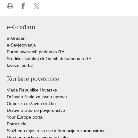
Ispiši
Podijeli
Podijeli
stranicu
na
na
e-Građani
Facebooku
Twitteru
e-Građani
e-Savjetovanja
Portal otvorenih podataka RH
Središnji katalog službenih dokumenata RH
Izvozni portal
Korisne poveznice
Vlada Republike Hrvatske
Državna škola za javnu upravu
Odbor za državnu službu
Državno izborno povjerenstvo
Your Europe portal
Potresinfo
Službeno mjesto za sve informacije o koronavirusu
Ured europskog javnog tužitelja