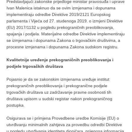
Predstavljajući zakonske prijedloge ministar pravosuđa i uprave
Ivan Malenica istaknuo da se ovim izmjenama i dopunama
implementiraju odredbe Direktive 2019/2121 Europskog
parlamenta i Vijeća od 27. studenoga 2019. o izmjeni Direktive
(EU) 2017/1132 u pogledu prekograničnih preoblikovanja,
spajanja i podjela. Materijalne odredbe Direktive implementiraju
se izmjenama i dopunama Zakona o trgovačkim društvima, a
procesne izmjenama i dopunama Zakona sudskom registru.
Kvalitetnije uređenje prekograničnih preoblikovanja i
podjele trgovačkih društava
Pojasnio je da se zakonskim izmjenama uređuje institut
prekograničnih preoblikovanja i prekogranične podjele
trgovačkih društava uz zadržavanje pravne osobnosti tih
društava upisom u sudski registar nakon prekograničnog
postupka.
Osigurava se i primjena Provedbene uredbe Komisije (EU) o
utvrđivanju minimalnih zahtjeva za provedbu odredbi Direktive
u pogledu utvrđivanja identiteta dioničara, prijenosa informacija