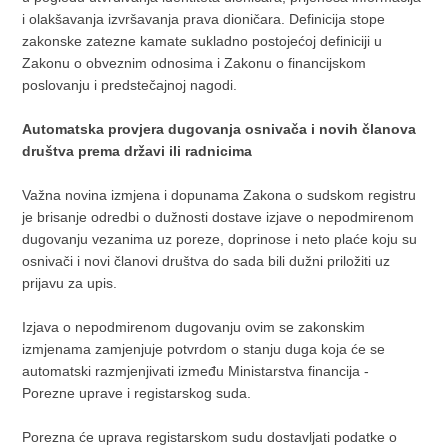
i olakšavanja izvršavanja prava dioničara. Definicija stope
zakonske zatezne kamate sukladno postojećoj definiciji u
Zakonu o obveznim odnosima i Zakonu o financijskom
poslovanju i predstečajnoj nagodi.
Automatska provjera dugovanja osnivača i novih članova
društva prema državi ili radnicima
Važna novina izmjena i dopunama Zakona o sudskom registru
je brisanje odredbi o dužnosti dostave izjave o nepodmirenom
dugovanju vezanima uz poreze, doprinose i neto plaće koju su
osnivači i novi članovi društva do sada bili dužni priložiti uz
prijavu za upis.
Izjava o nepodmirenom dugovanju ovim se zakonskim
izmjenama zamjenjuje potvrdom o stanju duga koja će se
automatski razmjenjivati između Ministarstva financija -
Porezne uprave i registarskog suda.
Porezna će uprava registarskom sudu dostavljati podatke o