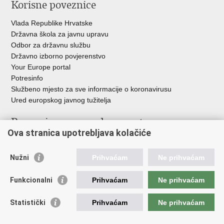
Korisne poveznice
Vlada Republike Hrvatske
Državna škola za javnu upravu
Odbor za državnu službu
Državno izborno povjerenstvo
Your Europe portal
Potresinfo
Službeno mjesto za sve informacije o koronavirusu
Ured europskog javnog tužitelja
Poveznice pravosudnog sustava
Ova stranica upotrebljava kolačiće
Portal sudova
Državno odvjetništvo
Nužni
Prihvaćam
Ne prihvaćam
Ured za suzbijanje korupcije i organiziranog kriminaliteta
Državno sudbeno vijeće
Funkcionalni
Prihvaćam
Ne prihvaćam
Državnoodvjetničko vijeće
Pravosudna akademija
Statistički
Prihvaćam
Ne prihvaćam
Hrvatska odvjetnička komora
Hrvatska javnobilježnička komora