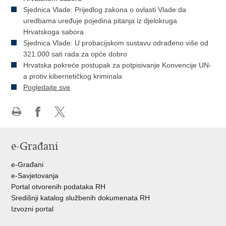
Sjednica Vlade: Prijedlog zakona o ovlasti Vlade da
uredbama uređuje pojedina pitanja iz djelokruga
Hrvatskoga sabora
Sjednica Vlade: U probacijskom sustavu odrađeno više od
321.000 sati rada za opće dobro
Hrvatska pokreće postupak za potpisivanje Konvencije UN-
a protiv kibernetičkog kriminala
Pogledajte sve
Ispiši
Podijeli
Podijeli
stranicu
na
na
e-Građani
Facebooku
Twitteru
e-Građani
e-Savjetovanja
Portal otvorenih podataka RH
Središnji katalog službenih dokumenata RH
Izvozni portal