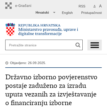
Preskoči
na
A
RSS
A
glavni
Hrvatski
English
Pristupačnost
sadržaj
Objavljeno: 26.09.2025.
Državno izborno povjerenstvo
postaje zaduženo za izradu
uputa vezanih za izvještavanje
o financiranju izborne