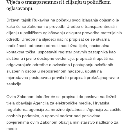
Vijeća o transparentnosti i ciljanju u političkom
oglašavanju.
Državni tajnik Rukavina na početku svog izlaganja objasnio je
kako će se Zakonom o provedbi Uredbe o transparentnosti i
ciljanju u političkom oglašavanju osigurat provedba materijalnih
odredbi Uredbe na sljedeći način: propisat će se stvarna
nadležnost, odnosno odrediti nadležna tijela, nacionalna
kontaktna točka, uspostaviti registar pravnih zastupnika kao
službenu i javno dostupnu evidenciju, propisati ili uputiti na
odgovarajuće odredbe o ovlastima i postupanju ovlaštenih
službenih osoba u neposrednom nadzoru, uputiti na
mjerodavna postupovna pravila te propisati prekršajnopravne
sankcije.
Ovim Zakonom također će se propisati da poslove nadležnih
tijela obavljaju Agencija za elektroničke medije, Hrvatska
regulatorna agencija za mrežne djelatnosti i Agencija za zaštitu
osobnih podataka, a upravni nadzor nad poslovima
povjerenima ovim Zakonom obavlja ministarstvo nadležno za
medije.