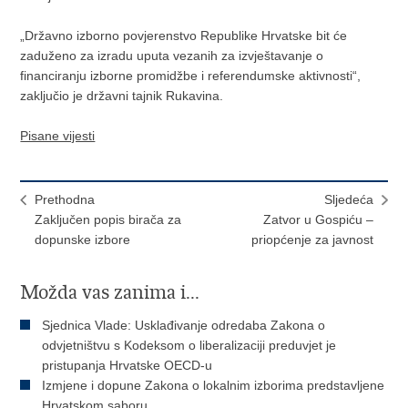
„Državno izborno povjerenstvo Republike Hrvatske bit će
zaduženo za izradu uputa vezanih za izvještavanje o
financiranju izborne promidžbe i referendumske aktivnosti“,
zaključio je državni tajnik Rukavina.
Pisane vijesti
Prethodna
Sljedeća
Zaključen popis birača za
Zatvor u Gospiću –
dopunske izbore
priopćenje za javnost
Možda vas zanima i...
Sjednica Vlade: Usklađivanje odredaba Zakona o
odvjetništvu s Kodeksom o liberalizaciji preduvjet je
pristupanja Hrvatske OECD-u
Izmjene i dopune Zakona o lokalnim izborima predstavljene
Hrvatskom saboru