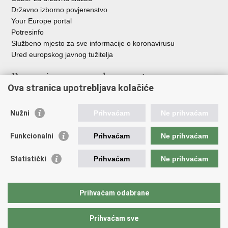
Državno izborno povjerenstvo
Your Europe portal
Potresinfo
Službeno mjesto za sve informacije o koronavirusu
Ured europskog javnog tužitelja
Poveznice pravosudnog sustava
Ova stranica upotrebljava kolačiće
Portal sudova
Državno odvjetništvo
Nužni
Prihvaćam
Ne prihvaćam
Ured za suzbijanje korupcije i organiziranog kriminaliteta
Državno sudbeno vijeće
Funkcionalni
Prihvaćam
Ne prihvaćam
Državnoodvjetničko vijeće
Pravosudna akademija
Statistički
Prihvaćam
Ne prihvaćam
Hrvatska odvjetnička komora
Hrvatska javnobilježnička komora
Europski pravosudni portal
Prihvaćam odabrane
Prihvaćam sve
Povratak na vrh