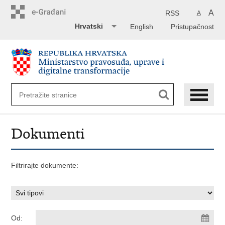
Preskoči
na
A
RSS
A
glavni
Hrvatski
English
Pristupačnost
sadržaj
Dokumenti
Filtrirajte dokumente:
Od: