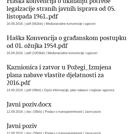
Haška konvencija o ukidanju potrebe
legalzacije stranih javnih isprava od 05.
listopada 1961..pdf
16.09.2016. | pdf (562kb) |
Međunarodne konvencije i ugovori
Haška Konvencija o građanskom postupku
od 01. ožujka 1954.pdf
16.09.2016. | pdf (1003kb) |
Međunarodne konvencije i ugovori
Kaznionica i zatvor u Požegi_Izmjena
plana nabave vlastite djelatnosti za
2016.pdf
14.09.2016. | pdf (49kb) |
Opće informacije, plan nabave i registar ugovora
Javni poziv.docx
12.09.2016. | doc (35kb) | Podaci o transparentnosti |
Javni poziv
Javni poziv
12.09.2016. | doc (35kb) | Podaci o transparentnosti |
Javni poziv