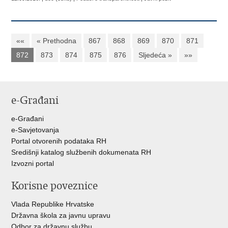
««
« Prethodna
867
868
869
870
871
872
873
874
875
876
Sljedeća »
»»
e-Građani
e-Građani
e-Savjetovanja
Portal otvorenih podataka RH
Središnji katalog službenih dokumenata RH
Izvozni portal
Korisne poveznice
Vlada Republike Hrvatske
Državna škola za javnu upravu
Odbor za državnu službu