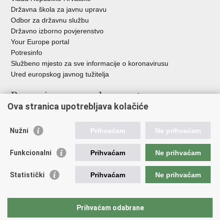
Državna škola za javnu upravu
Odbor za državnu službu
Državno izborno povjerenstvo
Your Europe portal
Potresinfo
Službeno mjesto za sve informacije o koronavirusu
Ured europskog javnog tužitelja
Poveznice pravosudnog sustava
Ova stranica upotrebljava kolačiće
Portal sudova
Državno odvjetništvo
Nužni
Prihvaćam
Ne prihvaćam
Ured za suzbijanje korupcije i organiziranog kriminaliteta
Državno sudbeno vijeće
Funkcionalni
Prihvaćam
Ne prihvaćam
Državnoodvjetničko vijeće
Pravosudna akademija
Statistički
Prihvaćam
Ne prihvaćam
Hrvatska odvjetnička komora
Hrvatska javnobilježnička komora
Europski pravosudni portal
Prihvaćam odabrane