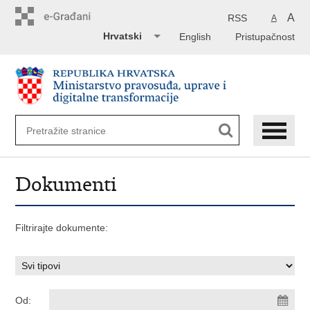
Preskoči
na
A
RSS
A
glavni
Hrvatski
English
Pristupačnost
sadržaj
Dokumenti
Filtrirajte dokumente:
Od: