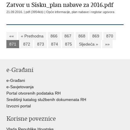
Zatvor u Sisku_plan nabave za 2016.pdf
21.09.2016. | pdf (3954kb) |
Opće informacije, plan nabave i registar ugovora
««
« Prethodna
866
867
868
869
870
871
872
873
874
875
Sljedeća »
»»
e-Građani
e-Građani
e-Savjetovanja
Portal otvorenih podataka RH
Središnji katalog službenih dokumenata RH
Izvozni portal
Korisne poveznice
Vlada Republike Hrvatske