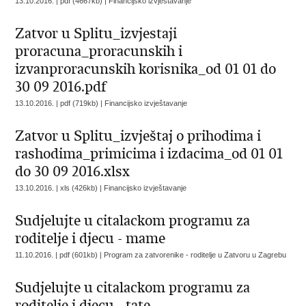
13.10.2016. | pdf (4667kb) |
Financijsko izvještavanje
Zatvor u Splitu_izvjestaji
proracuna_proracunskih i
izvanproracunskih korisnika_od 01 01 do
30 09 2016.pdf
13.10.2016. | pdf (719kb) |
Financijsko izvještavanje
Zatvor u Splitu_izvještaj o prihodima i
rashodima_primicima i izdacima_od 01 01
do 30 09 2016.xlsx
13.10.2016. | xls (426kb) |
Financijsko izvještavanje
Sudjelujte u citalackom programu za
roditelje i djecu - mame
11.10.2016. | pdf (601kb) |
Program za zatvorenike - roditelje u Zatvoru u Zagrebu
Sudjelujte u citalackom programu za
roditelje i djecu - tate