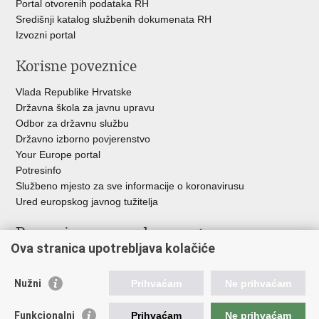
Portal otvorenih podataka RH
Središnji katalog službenih dokumenata RH
Izvozni portal
Korisne poveznice
Vlada Republike Hrvatske
Državna škola za javnu upravu
Odbor za državnu službu
Državno izborno povjerenstvo
Your Europe portal
Potresinfo
Službeno mjesto za sve informacije o koronavirusu
Ured europskog javnog tužitelja
Poveznice pravosudnog sustava
Ova stranica upotrebljava kolačiće
Portal sudova
Državno odvjetništvo
Nužni
Prihvaćam
Ne prihvaćam
Ured za suzbijanje korupcije i organiziranog kriminaliteta
Državno sudbeno vijeće
Funkcionalni
Prihvaćam
Ne prihvaćam