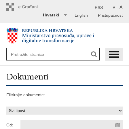
Preskoči
na
A
RSS
A
glavni
Hrvatski
English
Pristupačnost
sadržaj
Dokumenti
Filtrirajte dokumente:
Od: