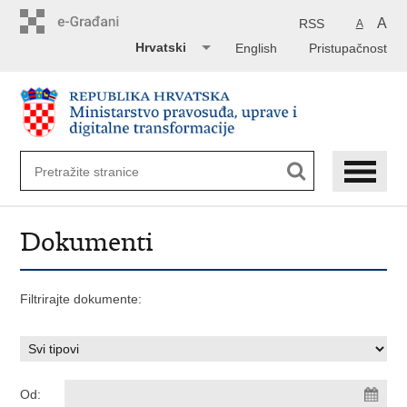
Preskoči
na
A
RSS
A
glavni
Hrvatski
English
Pristupačnost
sadržaj
Dokumenti
Filtrirajte dokumente:
Od: