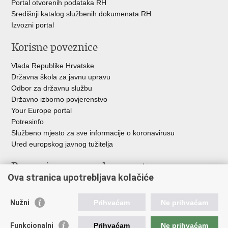
Portal otvorenih podataka RH
Središnji katalog službenih dokumenata RH
Izvozni portal
Korisne poveznice
Vlada Republike Hrvatske
Državna škola za javnu upravu
Odbor za državnu službu
Državno izborno povjerenstvo
Your Europe portal
Potresinfo
Službeno mjesto za sve informacije o koronavirusu
Ured europskog javnog tužitelja
Poveznice pravosudnog sustava
Ova stranica upotrebljava kolačiće
Portal sudova
Državno odvjetništvo
Nužni
Prihvaćam
Ne prihvaćam
Ured za suzbijanje korupcije i organiziranog kriminaliteta
Državno sudbeno vijeće
Funkcionalni
Prihvaćam
Ne prihvaćam