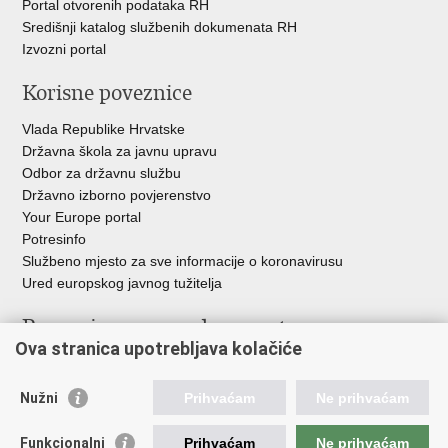
Portal otvorenih podataka RH
Središnji katalog službenih dokumenata RH
Izvozni portal
Korisne poveznice
Vlada Republike Hrvatske
Državna škola za javnu upravu
Odbor za državnu službu
Državno izborno povjerenstvo
Your Europe portal
Potresinfo
Službeno mjesto za sve informacije o koronavirusu
Ured europskog javnog tužitelja
Poveznice pravosudnog sustava
Ova stranica upotrebljava kolačiće
Portal sudova
Državno odvjetništvo
Nužni
Prihvaćam
Ne prihvaćam
Ured za suzbijanje korupcije i organiziranog kriminaliteta
Državno sudbeno vijeće
Funkcionalni
Prihvaćam
Ne prihvaćam