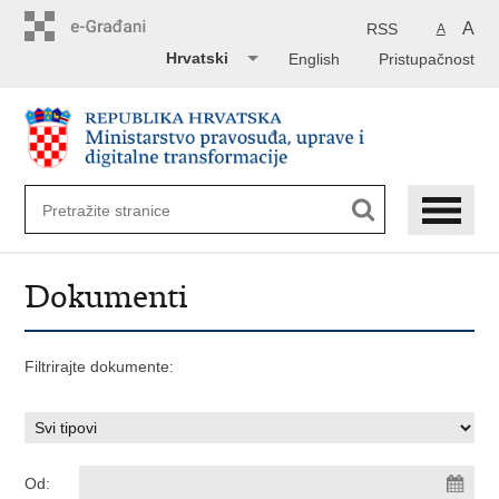
Preskoči
na
A
RSS
A
glavni
Hrvatski
English
Pristupačnost
sadržaj
Dokumenti
Filtrirajte dokumente:
Od: