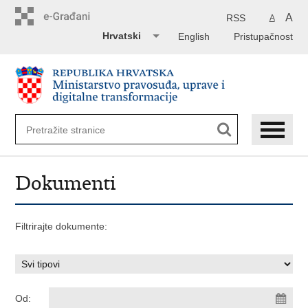
Preskoči
na
A
RSS
A
glavni
Hrvatski
English
Pristupačnost
sadržaj
Dokumenti
Filtrirajte dokumente:
Od: