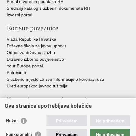
Portal otvorenih podataka RH
Središnji katalog službenih dokumenata RH
Izvozni portal
Korisne poveznice
Vlada Republike Hrvatske
Državna škola za javnu upravu
Odbor za državnu službu
Državno izborno povjerenstvo
Your Europe portal
Potresinfo
Službeno mjesto za sve informacije o koronavirusu
Ured europskog javnog tužitelja
Poveznice pravosudnog sustava
Ova stranica upotrebljava kolačiće
Portal sudova
Državno odvjetništvo
Nužni
Prihvaćam
Ne prihvaćam
Ured za suzbijanje korupcije i organiziranog kriminaliteta
Državno sudbeno vijeće
Funkcionalni
Prihvaćam
Ne prihvaćam