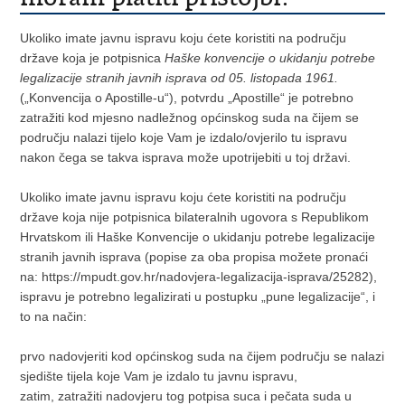
Ukoliko imate javnu ispravu koju ćete koristiti na području
države koja je potpisnica
Haške konvencije o ukidanju potrebe
legalizacije stranih javnih isprava od 05. listopada 1961.
(„Konvencija o Apostille-u“), potvrdu „Apostille“ je potrebno
zatražiti kod mjesno nadležnog općinskog suda na čijem se
području nalazi tijelo koje Vam je izdalo/ovjerilo tu ispravu
nakon čega se takva isprava može upotrijebiti u toj državi.
Ukoliko imate javnu ispravu koju ćete koristiti na području
države koja nije potpisnica bilateralnih ugovora s Republikom
Hrvatskom ili Haške Konvencije o ukidanju potrebe legalizacije
stranih javnih isprava (popise za oba propisa možete pronaći
na: https://mpudt.gov.hr/nadovjera-legalizacija-isprava/25282),
ispravu je potrebno legalizirati u postupku „pune legalizacije“, i
to na način:
prvo nadovjeriti kod općinskog suda na čijem području se nalazi
sjedište tijela koje Vam je izdalo tu javnu ispravu,
zatim, zatražiti nadovjeru tog potpisa suca i pečata suda u