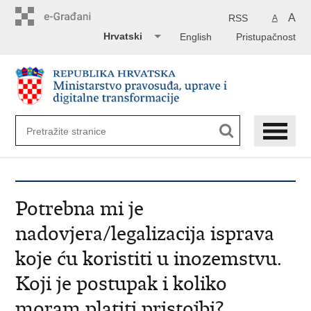
Preskoči
na
A
RSS
A
glavni
Hrvatski
English
Pristupačnost
sadržaj
Potrebna mi je
nadovjera/legalizacija isprava
koje ću koristiti u inozemstvu.
Koji je postupak i koliko
moram platiti pristojbi?