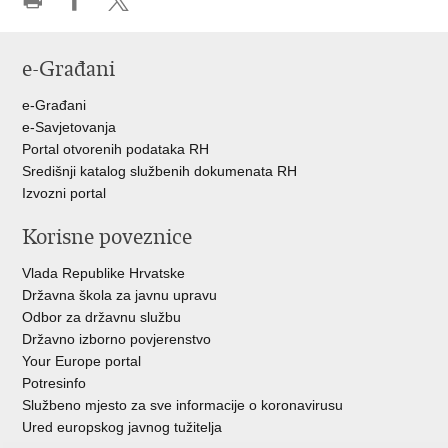
Ispiši
Podijeli
Podijeli
stranicu
na
na
e-Građani
Facebooku
Twitteru
e-Građani
e-Savjetovanja
Portal otvorenih podataka RH
Središnji katalog službenih dokumenata RH
Izvozni portal
Korisne poveznice
Vlada Republike Hrvatske
Državna škola za javnu upravu
Odbor za državnu službu
Državno izborno povjerenstvo
Your Europe portal
Potresinfo
Službeno mjesto za sve informacije o koronavirusu
Ured europskog javnog tužitelja