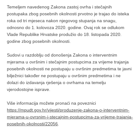
Temeljem navedenog Zakona zastoj ovrha i stečajnih
postupaka zbog posebnih okolnosti prvotno je trajao do isteka
roka od tri mjeseca nakon njegovog stupanja na snagu,
odnosno do 1. kolovoza 2020. godine. Ovaj rok se odlukom
Vlade Republike Hrvatske produžio do 18. listopada 2020.
godine zbog posebnih okolnosti.
Sudovi u razdoblju od donošenja Zakona o interventnim
mjerama u ovršnim i stečajnim postupcima za vrijeme trajanja
posebnih okolnosti ne postupaju u ovršnim predmetima te javni
bilježnici također ne postupaju u ovršnim predmetima i ne
dolazi do izdavanja rješenja o ovrhama na temelju
vjerodostojne isprave.
Više informacija možete pronaći na poveznici
https://mpudt.gov.hr/vijesti/produzenje-zakona-o-interventnim-
mjerama-u-ovrsnim-i-stecajnim-postupcima-za-vrijeme-trajanja-
posebnih-okolnosti/22056
.