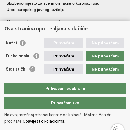
Službeno mjesto za sve informacije o koronavirusu
Ured europskog javnog tužitelja
Poveznice pravosudnog sustava
Ova stranica upotrebljava kolačiće
Portal sudova
Državno odvjetništvo
Nužni
Prihvaćam
Ne prihvaćam
Ured za suzbijanje korupcije i organiziranog kriminaliteta
Državno sudbeno vijeće
Funkcionalni
Prihvaćam
Ne prihvaćam
Državnoodvjetničko vijeće
Pravosudna akademija
Statistički
Prihvaćam
Ne prihvaćam
Hrvatska odvjetnička komora
Hrvatska javnobilježnička komora
Europski pravosudni portal
Prihvaćam odabrane
Prihvaćam sve
Povratak na vrh
Copyright © 2026 Ministarstvo pravosuđa, uprave i digitalne
Na ovoj mrežnoj stranci koriste se kolačići. Molimo Vas da
transformacije Republike Hrvatske.
Uvjeti korištenja
.
Izjava o
pročitate
Obavijest o kolačićima.
pristupačnosti
.