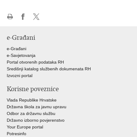
Ispiši
Podijeli
Podijeli
stranicu
na
na
e-Građani
Facebooku
Twitteru
e-Građani
e-Savjetovanja
Portal otvorenih podataka RH
Središnji katalog službenih dokumenata RH
Izvozni portal
Korisne poveznice
Vlada Republike Hrvatske
Državna škola za javnu upravu
Odbor za državnu službu
Državno izborno povjerenstvo
Your Europe portal
Potresinfo