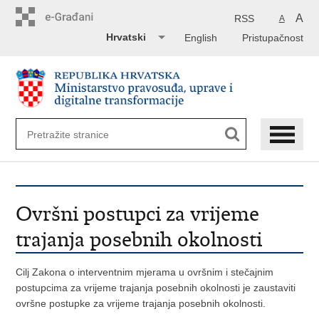
Preskoči
na
A
RSS
A
glavni
Hrvatski
English
Pristupačnost
sadržaj
Ovršni postupci za vrijeme
trajanja posebnih okolnosti
Cilj Zakona o interventnim mjerama u ovršnim i stečajnim
postupcima za vrijeme trajanja posebnih okolnosti je zaustaviti
ovršne postupke za vrijeme trajanja posebnih okolnosti.