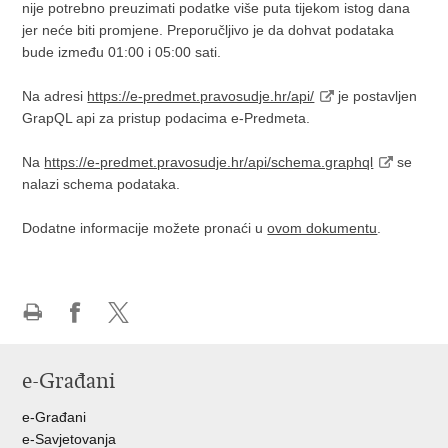
nije potrebno preuzimati podatke više puta tijekom istog dana
jer neće biti promjene. Preporučljivo je da dohvat podataka
bude između 01:00 i 05:00 sati.
Na adresi
https://e-predmet.pravosudje.hr/api/
je postavljen
GrapQL api za pristup podacima e-Predmeta.
Na
https://e-predmet.pravosudje.hr/api/schema.graphql
se
nalazi schema podataka.
Dodatne informacije možete pronaći u
ovom dokumentu
.
Ispiši
Podijeli
Podijeli
stranicu
na
na
e-Građani
Facebooku
Twitteru
e-Građani
e-Savjetovanja