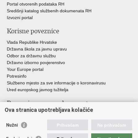
Portal otvorenih podataka RH
Središnji katalog službenih dokumenata RH
Izvozni portal
Korisne poveznice
Vlada Republike Hrvatske
Državna škola za javnu upravu
Odbor za državnu službu
Državno izborno povjerenstvo
Your Europe portal
Potresinfo
Službeno mjesto za sve informacije o koronavirusu
Ured europskog javnog tužitelja
Poveznice pravosudnog sustava
Ova stranica upotrebljava kolačiće
Portal sudova
Državno odvjetništvo
Nužni
Prihvaćam
Ne prihvaćam
Ured za suzbijanje korupcije i organiziranog kriminaliteta
Državno sudbeno vijeće