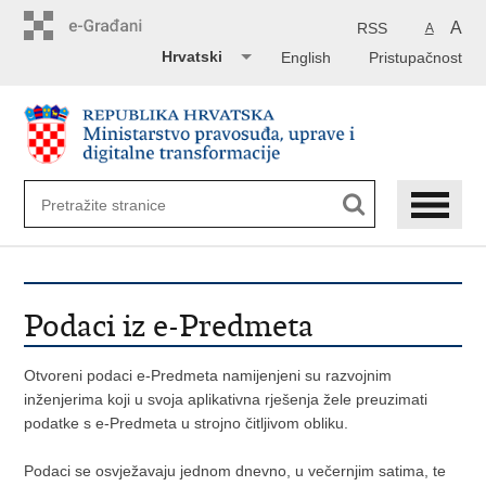
Preskoči
na
A
RSS
A
glavni
Hrvatski
English
Pristupačnost
sadržaj
Podaci iz e-Predmeta
Otvoreni podaci e-Predmeta namijenjeni su razvojnim
inženjerima koji u svoja aplikativna rješenja žele preuzimati
podatke s e-Predmeta u strojno čitljivom obliku.
Podaci se osvježavaju jednom dnevno, u večernjim satima, te